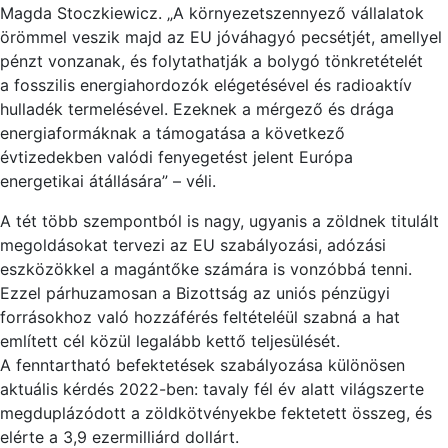
Magda Stoczk
ie
wicz. „A környezetszennyező vállalatok
örömmel veszik majd az EU jóváhagyó pecsétjét, amellyel
pénzt vonzanak, és folytathatják a bolygó tönkretételét
a fosszilis energ
ia
hordozók elégetésével és rad
ioa
ktív
hulladék termelésével. Ezeknek a mérgező és drága
energ
ia
formáknak a támogatása a következő
évtizedekben valódi fenyegetést jelent Európa
energetik
ai
átállására”
– véli.
A tét több szempontból is nagy, ugyanis a zöldnek titulált
megoldásokat tervezi az EU szabályozási, adózási
eszközökkel a magántőke számára is vonzóbbá tenni.
Ezzel párhuzamosan a Bizottság az un
ió
s pénzügyi
forrásokhoz való hozzáférés feltétel
éü
l szabná a hat
említett cél közül legalább kettő teljesülését.
A fenntartható befektetések szabályozása különösen
akt
uá
lis kérdés 2022-ben: tavaly fél év alatt világszerte
megduplázódott a zöldkötvényekbe fektetett összeg, és
elérte a 3,9 ezermill
iá
rd
dollárt.