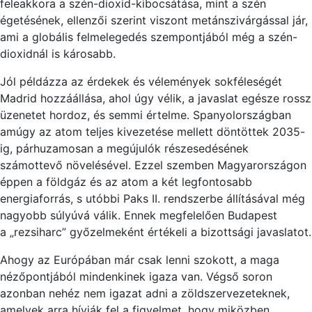
fel
ea
kkora a szén-d
io
xid-kibocsátása, mint a szén
égetésének, ellenz
ői
szerint viszont metánszivárgással jár,
ami a globális felmelegedés szempontjából még a szén-
d
io
xidnál is k
árosabb.
Jól példázza az érdekek és vélemények sokféleségét
Madrid hozz
áá
llása, ahol úgy vélik, a javaslat egésze rossz
üzenetet hordoz, és semmi értelme. Spanyolországban
amúgy az atom teljes kivezetése mellett döntöttek 2035-
ig, párhuzamosan a megújulók részesedésének
számottevő növelésével. Ezzel szemben Magyarországon
éppen a földgáz és az atom a két legfontosabb
energ
ia
forrás, s utóbbi Paks II. rendszerbe állításával még
nagyobb súlyúvá válik. Ennek megfelel
őe
n Budapest
a „rezsiharc” győzelmeként értékeli a bizottsági jav
aslatot.
Ahogy az Európában már csak lenni szokott, a maga
nézőpontjából mindenkinek igaza van. Végső soron
azonban nehéz nem igazat adni a zöldszervezeteknek,
amelyek arra hívják fel a figyelmet, hogy miközben