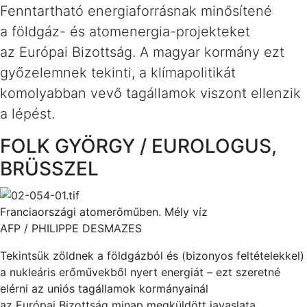
Fenntartható energiaforrásnak minősítené
a földgáz- és atomenergia-projekteket
az Európai Bizottság. A magyar kormány ezt
győzelemnek tekinti, a klímapolitikát
komolyabban vevő tagállamok viszont ellenzik
a lépést.
FOLK GYÖRGY / EUROLOGUS,
BRÜSSZEL
Franciaországi atomerőműben.
Mély víz
AFP / PHILIPPE DESMAZES
T
ekintsük zöldnek a földgázból és (bizonyos feltételekkel)
a nukl
eá
ris erőművekből nyert energ
iá
t – ezt szeretné
elérni az un
ió
s tagállamok kormány
ai
nál
az Európ
ai
Bizottság minap megküldött javaslata.