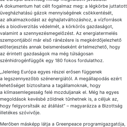
A dokumentum hat célt fogalmaz meg: a légkörbe juttatott
üvegházhatású gázok mennyiségének csökkentését,
az alkalmazkodást az éghajlatváltozáshoz, a vízforrások
és a b
io
diverzitás védelmét, a körkörös gazdaságot,
valamint a szennyezésmegelőzést. Az energ
ia
termelés
szempontjából már első ránézésre is megkérdőjelezhető
előterjesztés annak b
ei
smeréseként értelmezhető, hogy
az érintett gazdaságok ma még túlságosan
szénhidrogénfüggők egy 180 fokos ford
ulathoz.
„Jelenleg Európa egyes rész
ei
erősen függenek
a legszennyezőbb szénenerg
iá
tól. A megállapodás ezért
lehetőséget biztosítana a tagállamoknak, hogy
a klímasemlegesség felé mozduljanak el. Még ha egyes
megoldások kevésbé zöldnek tűnhetnek is, a céljuk az,
hogy felgyorsítsák az átállást” – magyarázza a Bizottság
illetékes sz
óvivője.
Merőben másképp látja a Gr
ee
np
ea
ce programigazgatója,