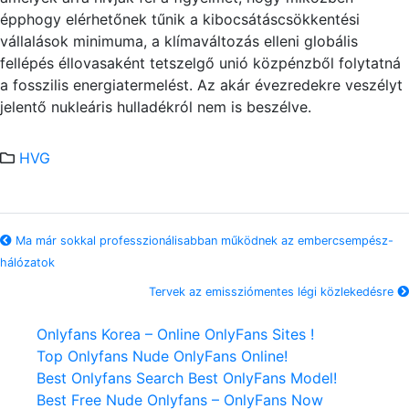
épphogy elérhetőnek tűnik a kibocsátáscsökkentési
vállalások minimuma, a klímaváltozás elleni globális
fellépés éllovasaként tetszelgő un
ió
közpénzből folytatná
a fosszilis energ
ia
termelést. Az akár évezredekre veszélyt
jelentő nukl
eá
ris hulladékról nem is beszélve.
HVG
Ma már sokkal professzionálisabban működnek az embercsempész-
hálózatok
Tervek az emissziómentes légi közlekedésre
Onlyfans Korea – Online OnlyFans Sites !
Top Onlyfans Nude OnlyFans Online!
Best Onlyfans Search Best OnlyFans Model!
Best Free Nude Onlyfans – OnlyFans Now