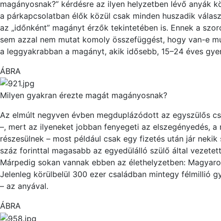
magányosnak?” kérdésre az ilyen helyzetben lévő anyák kö
a párkapcsolatban élők közül csak minden huszadik válaszo
az „időnként” magányt érzők tekintetében is. Ennek a szo
sem azzal nem mutat komoly összefüggést, hogy van-e munk
a leggyakrabban a magányt, akik idősebb, 15–24 éves gye
ÁBRA
Milyen gyakran érezte magát magányosnak?
Az elmúlt negyven évben megduplázódott az egyszülős csa
–, mert az ilyeneket jobban fenyegeti az elszegényedés, 
részesülnek – most péld
áu
l csak egy fizetés után jár nekik
száz forinttal magasabb az egyedülálló szülő által vezetet
Márpedig sokan vannak ebben az élethelyzetben: Magyaro
Jelenleg körülbelül 300 ezer családban mintegy félmill
ió
gy
– az
anyával.
ÁBRA