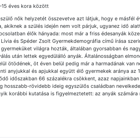
–15 éves kora között
szülő nők helyzetét összevetve azt látjuk, hogy e másfél év
, akiknek a szülés idején nem volt párjuk, ugyanez idő alat
pcsolatban élők hányada: most már a friss édesanyák köz
 Lív
ia
és Spéder Zsolt Gyermekdemográf
ia
című írása szeri
 a gyermeküket világra hozták, általában gyorsabban és na
 válás után lettek egyedülálló anyák. Általánosságban elmo
elül ötödének, öt éven belül pedig már a harmadának van n
inti anyjukkal és apjukkal együtt élő gyermekek aránya az 
dődő időszakban 66 százalékra csökkent, azaz napj
ai
nkban
g hosszabb-rövidebb id
ei
g egyszülős családban nevelkede
yik korábbi kutatása is figyelmeztetett: az anyák számára