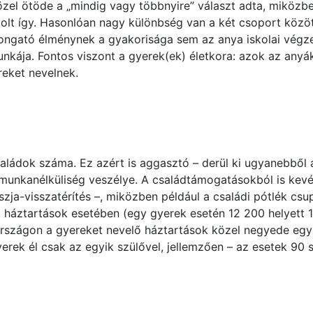
zel ötöde a „mindig vagy többnyire” választ adta, miközb
lt így. Hasonl
óa
n nagy különbség van a két csoport közö
rongató élménynek a gyakorisága sem az anya iskol
ai
végze
ája. Fontos viszont a gyerek(ek) életkora: azok az anyák
reket n
evelnek.
ládok száma. Ez azért is aggasztó – derül ki ugyanebből 
a munkanélküliség veszélye. A családtámogatásokból is kev
 szja-visszatérítés –, miközben péld
áu
l a családi pótlék cs
t háztartások esetében (egy gyerek esetén 12 200 helyett 1
rszágon a gyereket nevelő háztartások közel negyede egy
erek él csak az egyik szülővel, jellemz
őe
n – az esetek 90 