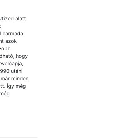
tized alatt
t
el harmada
nt azok
gyobb
ndható, hogy
evel
őa
pja,
1990 utáni
 már minden
tt. Így még
 még