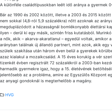
A különféle családtípusokban leélt idő aránya a gyermek 0
Bár az 1990 és 2002 között, illetve a 2003 és 2015 között 
nem sokkal (4,8-ról 5,9 százalékra) nőtt azoknak az aránya
megduplázódott a házasságnál bomlékonyabb élettársi ka
ilyen – derül ki egy másik, szintén friss kutatásból. Murinkó
a nők, akik – akarva-akaratlanul – egyedül voltak, amikor
arányban találnak új állandó partnert, mint azok, akik egy
szül
ei
k szakítása után három éven belül a gyerekek körülb
azaz k
ia
lakul a moz
ai
kcsalád. A 15 éves korukig a vér szer
tizenkét évben regisztrált 72 százalékról a 2003-ban kez
harmadik gyermekre igaz, hogy a 15. életévének betöltés
éi
jelentősebb az a probléma, amire az Egyszülős Központ eg
az anyagi gondoknál is megterhelőbb a m
agány.
HVG