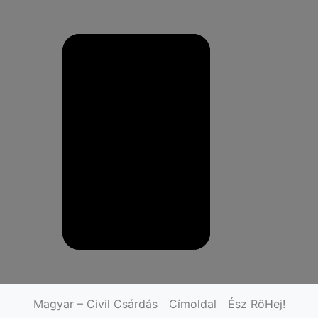
Magyar – Civil Csárdás
Címoldal
Ész RöHej!