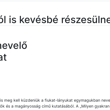
l is kevésbé részesüln
nevelő
at
is meg kell küzden
iü
k a f
iu
kat-lányukat egymagukban neve
nők és a magányosság című kutatásából. A „Milyen gyakran