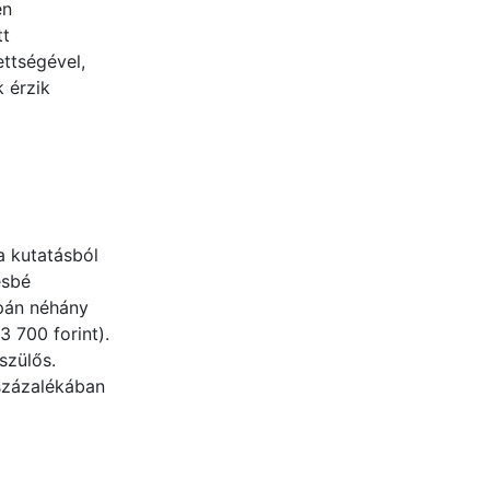
en
tt
ttségével,
 érzik
a kutatásból
ésbé
upán néhány
3 700 forint).
szülős.
százalékában