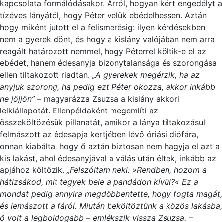
kapcsolata formálódásakor. Arról, hogyan kért engedélyt a
tízéves lányától, hogy Péter velük ebédelhessen. Aztán
hogy miként jutott el a felismerésig: ilyen kérdésekben
nem a gyerek dönt, és hogy a kislány valójában nem arra
reagált határozott nemmel, hogy Péterrel költik-e el az
ebédet, hanem édesanyja bizonytalansága és szorongása
ellen tiltakozott riadtan.
„A gyerekek megérzik, ha az
anyjuk szorong, ha pedig ezt Péter okozza, akkor inkább
ne jöjjön”
– magyarázza Zsuzsa a kislány akkori
lelkiállapotát. Ellenpéldaként megemlíti az
összeköltözésük pillanatát, amikor a lánya tiltakozásul
felmászott az édesapja kertjében lévő óriási diófára,
onnan kiabálta, hogy ő aztán biztosan nem hagyja el azt a
kis lakást, ahol édesanyjával a válás után éltek, inkább az
apjához költözik.
„Felszóltam neki: »Rendben, hozom a
hátizsákod, mit tegyek bele a pandádon kívül?« Ez a
mondat pedig annyira megdöbbentette, hogy fogta magát,
és lemászott a fáról. Miután beköltöztünk a közös lakásba,
ő volt a legboldogabb – emlékszik vissza Zsuzsa. –