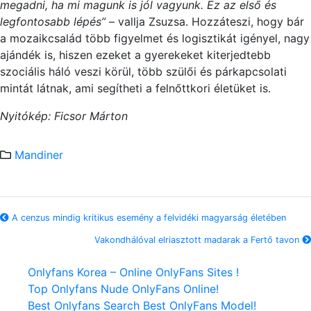
megadni, ha mi magunk is jól vagyunk. Ez az első és
legfontosabb lépés”
– vallja Zsuzsa. Hozzáteszi, hogy bár
a mozaikcsalád több figyelmet és logisztikát igényel, nagy
ajándék is, hiszen ezeket a gyerekeket kiterjedtebb
szociális háló veszi körül, több szülői és párkapcsolati
mintát látnak, ami segítheti a felnőttkori életüket is.
Nyitókép: Ficsor Márton
Mandiner
A cenzus mindig kritikus esemény a felvidéki magyarság életében
Vakondhálóval elriasztott madarak a Fertő tavon
Onlyfans Korea – Online OnlyFans Sites !
Top Onlyfans Nude OnlyFans Online!
Best Onlyfans Search Best OnlyFans Model!