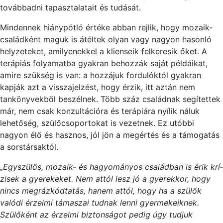
továbbadni tapasztalatait és tudását.
Mindennek hiánypótló értéke abban rejlik, hogy mozaik­
családként maguk is átéltek olyan vagy nagyon hasonló
helyzeteket, amilyenekkel a klienseik felkeresik őket. A
terápiás folyamatba gyakran behozzák saját példáikat,
amire szükség is van: a hozzájuk fordulóktól gyakran
kapják azt a visszajelzést, hogy érzik, itt aztán nem
tankönyvekből beszélnek. Több száz családnak segítettek
már, nem csak konzultációra és terápiára nyílik náluk
lehetőség, szülő­csoportokat is vezetnek. Ez utóbbi
nagyon élő és hasznos, jól jön a megértés és a támogatás
a sorstársaktól.
„Egyszülős, mozaik- és hagyományos családban is érik krí­
zisek a gyerekeket. Nem attól lesz jó a gyerekkor, hogy
nincs megrázkódtatás, hanem attól, hogy ha a szülők
valódi érzelmi támaszai tudnak lenni gyermekeiknek.
Szülőként az érzelmi biztonságot pedig úgy tudjuk