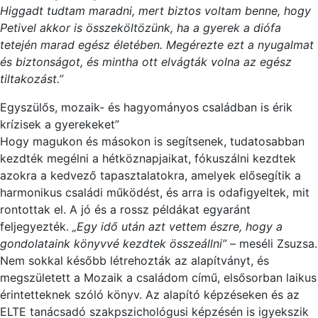
Higgadt tudtam maradni, mert biztos voltam benne, hogy
Petivel akkor is összeköltözünk, ha a gyerek a diófa
tetején marad egész életében. Megérezte ezt a nyugalmat
és biztonságot, és mintha ott elvágták volna az egész
tiltakozást.”
Egyszülős, mozaik- és hagyományos családban is érik
krízisek a gyerekeket”
Hogy magukon és másokon is segítsenek, tudatosabban
kezdték megélni a hétköznapjaikat, fókuszálni kezdtek
azokra a kedvező tapasztalatokra, amelyek elősegítik a
harmonikus családi működést, és arra is odafigyeltek, mit
rontottak el. A jó és a rossz példákat egyaránt
feljegyezték.
„Egy idő után azt vettem észre, hogy a
gondolataink könyvvé kezdtek összeállni”
– meséli Zsuzsa.
Nem sokkal később létrehozták az alapítványt, és
megszületett a Mozaik a családom című, elsősorban laikus
érintetteknek szóló könyv. Az alapító képzéseken és az
ELTE tanácsadó szakpszichológusi képzésén is igyekszik