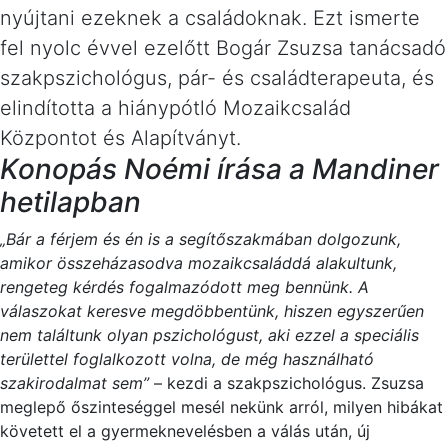
nyújtani ezeknek a családoknak. Ezt ismerte
fel nyolc évvel ezelőtt Bogár Zsuzsa tanácsadó
szakpszichológus, pár- és családterapeuta, és
elindította a hiánypótló Mozaikcsalád
Központot és Alapítványt.
Konopás Noémi írása a Mandiner
hetilapban
„Bár a férjem és én is a segítőszakmában dolgozunk,
amikor összeházasodva mozaikcsaláddá alakultunk,
rengeteg kérdés fogalmazódott meg bennünk. A
válaszokat keresve megdöbbentünk, hiszen egyszerűen
nem találtunk olyan pszichológust, aki ezzel a speciális
területtel foglalkozott volna, de még használható
szakirodalmat sem”
– kezdi a szakpszichológus. Zsuzsa
meglepő őszinteséggel mesél nekünk arról, milyen hibákat
követett el a gyermeknevelésben a válás után, új