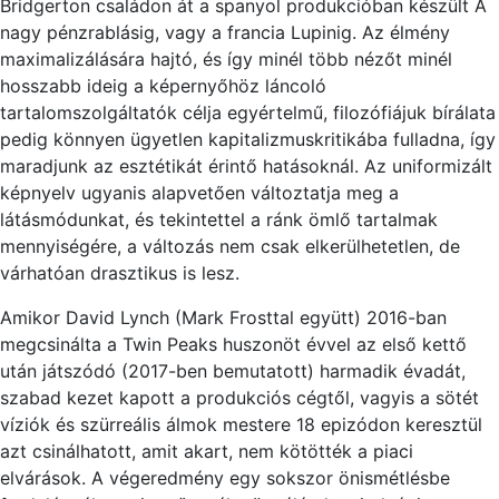
Bridgerton családon át a spanyol produkcióban készült A
nagy pénzrablásig, vagy a francia Lupinig. Az élmény
maximalizálására hajtó, és így minél több nézőt minél
hosszabb ideig a képernyőhöz láncoló
tartalomszolgáltatók célja egyértelmű, filozófiájuk bírálata
pedig könnyen ügyetlen kapitalizmuskritikába fulladna, így
maradjunk az esztétikát érintő hatásoknál. Az uniformizált
képnyelv ugyanis alapvetően változtatja meg a
látásmódunkat, és tekintettel a ránk ömlő tartalmak
mennyiségére, a változás nem csak elkerülhetetlen, de
várhatóan drasztikus is lesz.
Amikor David Lynch (Mark Frosttal együtt) 2016-ban
megcsinálta a Twin Peaks huszonöt évvel az első kettő
után játszódó (2017-ben bemutatott) harmadik évadát,
szabad kezet kapott a produkciós cégtől, vagyis a sötét
víziók és szürreális álmok mestere 18 epizódon keresztül
azt csinálhatott, amit akart, nem kötötték a piaci
elvárások. A végeredmény egy sokszor önismétlésbe