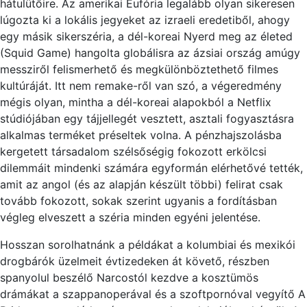
hátulütőire. Az amerikai Eufória legalább olyan sikeresen
lúgozta ki a lokális jegyeket az izraeli eredetiből, ahogy
egy másik sikerszéria, a dél-koreai Nyerd meg az életed
(Squid Game) hangolta globálisra az ázsiai ország amúgy
messziről felismerhető és megkülönböztethető filmes
kultúráját. Itt nem remake-ről van szó, a végeredmény
mégis olyan, mintha a dél-koreai alapokból a Netflix
stúdiójában egy tájjellegét vesztett, asztali fogyasztásra
alkalmas terméket préseltek volna. A pénzhajszolásba
kergetett társadalom szélsőségig fokozott erkölcsi
dilemmáit mindenki számára egyformán elérhetővé tették,
amit az angol (és az alapján készült többi) felirat csak
tovább fokozott, sokak szerint ugyanis a fordításban
végleg elveszett a széria minden egyéni jelentése.
Hosszan sorolhatnánk a példákat a kolumbiai és mexikói
drogbárók üzelmeit évtizedeken át követő, részben
spanyolul beszélő Narcostól kezdve a kosztümös
drámákat a szappanoperával és a szoftpornóval vegyítő A