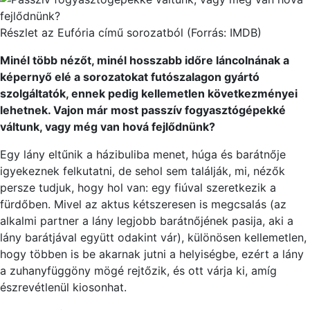
Részlet az Eufória című sorozatból (Forrás: IMDB)
Minél több nézőt, minél hosszabb időre láncolnának a
képernyő elé a sorozatokat futószalagon gyártó
szolgáltatók, ennek pedig kellemetlen következményei
lehetnek. Vajon már most passzív fogyasztógépekké
váltunk, vagy még van hová fejlődnünk?
Egy lány eltűnik a házibuliba menet, húga és barátnője
igyekeznek felkutatni, de sehol sem találják, mi, nézők
persze tudjuk, hogy hol van: egy fiúval szeretkezik a
fürdőben. Mivel az aktus kétszeresen is megcsalás (az
alkalmi partner a lány legjobb barátnőjének pasija, aki a
lány barátjával együtt odakint vár), különösen kellemetlen,
hogy többen is be akarnak jutni a helyiségbe, ezért a lány
a zuhanyfüggöny mögé rejtőzik, és ott várja ki, amíg
észrevétlenül kiosonhat.