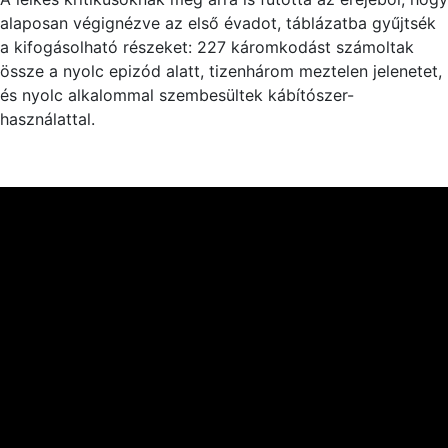
alaposan végignézve az első évadot, táblázatba gyűjtsék
a kifogásolható részeket: 227 káromkodást számoltak
össze a nyolc epizód alatt, tizenhárom meztelen jelenetet,
és nyolc alkalommal szembesültek kábítószer-
használattal.