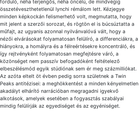
forduló, néha terjengős, néha öncélú, de mindvégig
összetéveszthetetlenül lynchi rémálom lett. Kézjegye
minden képkockán felismerhető volt, megmutatta, hogy
mit jelent a szerzői sorozat, és rögtön el is búcsúztatta a
műfajt, az ugyanis azonnal nyilvánvalóvá vált, hogy a
nézői elvárásokat folyamatosan felülíró, a differenciákra, a
hiányokra, a homályra és a félreértésekre koncentráló, és
így rejtvényként folyamatosan megfejtésre váró, a
közönséget nem passzív befogadóként feltételező
elbeszélésmód egyik stúdiónak sem ér meg százmilliókat.
Az azóta eltelt öt évben pedig sorra születnek a Twin
Peaks antitézisei: a meghökkentést a minden kényelmetlen
akadályt elhárító narrációban megragadni igyekvő
alkotások, amelyek esetében a fogyasztás szabályai
mindig felülírják az egyediséget és az egyéniséget.