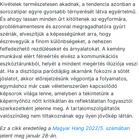
Kivételek természetesen akadnak, a tendencia azonban a
sorozatipar egyre gyorsabb térnyerését látva egyértelmű.
És ahogy lassan minden űrt kitöltenek az egyformára,
problémamentesre és azonnal megragadhatóra gyúrt
szériák, elveszítjük a képességünket arra, hogy
észrevegyük a finom különbségeket, a nehezen
felfedezhető rezdüléseket és árnyalatokat. A kemény
munkával elért félreértés elvész a kommunikációs
eszköztárunkból, helyét a mindent megértés illúziója veszi
át. Ha a disztópia paródiájáig akarnánk fokozni a sötét
jóslatot, akkor előrejelzésünk végpontja a folyamatos,
egymáshoz már csak véletlenszerűen kapcsolódó
képsorok világa lenne, amelyben a tekintetünk a
képernyőhöz nőtt kritikátlan és reflektálatlan fogyasztói
szerkezetként jelenne meg. A tartalomszolgáltatók
valószínűleg nem tiltakoznának egy ilyen jövőkép láttán.
Ez a cikk eredetileg a
Magyar Hang 2022/5. számában
jelent meg január 28-án.