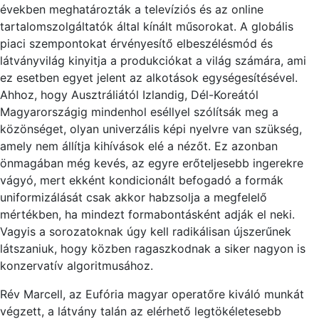
években meghatározták a televíziós és az online
tartalomszolgáltatók által kínált műsorokat. A globális
piaci szempontokat érvényesítő elbeszélésmód és
látványvilág kinyitja a produkciókat a világ számára, ami
ez esetben egyet jelent az alkotások egységesítésével.
Ahhoz, hogy Ausztráliától Izlandig, Dél-Koreától
Magyarországig mindenhol eséllyel szólítsák meg a
közönséget, olyan univerzális képi nyelvre van szükség,
amely nem állítja kihívások elé a nézőt. Ez azonban
önmagában még kevés, az egyre erőteljesebb ingerekre
vágyó, mert ekként kondicionált befogadó a formák
uniformizálását csak akkor habzsolja a megfelelő
mértékben, ha mindezt formabontásként adják el neki.
Vagyis a sorozatoknak úgy kell radikálisan újszerűnek
látszaniuk, hogy közben ragaszkodnak a siker nagyon is
konzervatív algoritmusához.
Rév Marcell, az Eufória magyar operatőre kiváló munkát
végzett, a látvány talán az elérhető legtökéletesebb