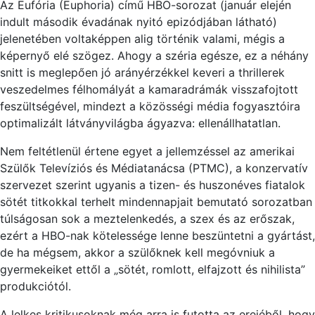
Az Eufória (Euphoria) című HBO-sorozat (január elején
indult második évadának nyitó epizódjában látható)
jelenetében voltaképpen alig történik valami, mégis a
képernyő elé szögez. Ahogy a széria egésze, ez a néhány
snitt is meglepően jó arányérzékkel keveri a thrillerek
veszedelmes félhomályát a kamaradrámák visszafojtott
feszültségével, mindezt a közösségi média fogyasztóira
optimalizált látványvilágba ágyazva: ellenállhatatlan.
Nem feltétlenül értene egyet a jellemzéssel az amerikai
Szülők Televíziós és Médiatanácsa (PTMC), a konzervatív
szervezet szerint ugyanis a tizen- és huszonéves fiatalok
sötét titkokkal terhelt mindennapjait bemutató sorozatban
túlságosan sok a meztelenkedés, a szex és az erőszak,
ezért a HBO-nak kötelessége lenne beszüntetni a gyártást,
de ha mégsem, akkor a szülőknek kell megóvniuk a
gyermekeiket ettől a „sötét, romlott, elfajzott és nihilista”
produkciótól.
A lelkes kritikusoknak még arra is futotta az erejéből, hogy