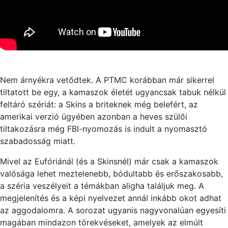
Nem árnyékra vetődtek. A PTMC korábban már sikerrel
tiltatott be egy, a kamaszok életét ugyancsak tabuk nélkül
feltáró szériát: a Skins a briteknek még belefért, az
amerikai verzió ügyében azonban a heves szülői
tiltakozásra még FBI-nyomozás is indult a nyomasztó
szabadosság miatt.
Mivel az Eufóriánál (és a Skinsnél) már csak a kamaszok
valósága lehet meztelenebb, bódultabb és erőszakosabb,
a széria veszélyeit a témákban aligha találjuk meg. A
megjelenítés és a képi nyelvezet annál inkább okot adhat
az aggodalomra. A sorozat ugyanis nagyvonalúan egyesíti
magában mindazon törekvéseket, amelyek az elmúlt