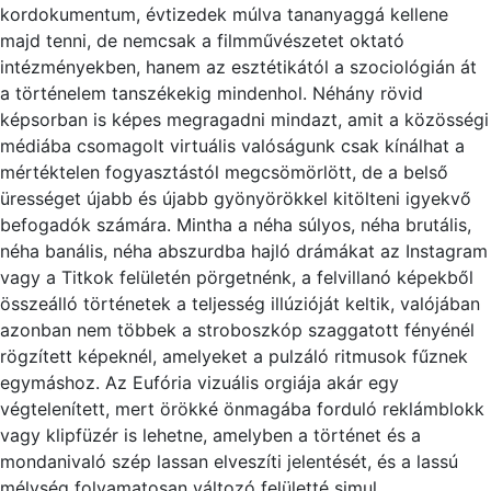
kordokumentum, évtizedek múlva tananyaggá kellene
majd tenni, de nemcsak a filmművészetet oktató
intézményekben, hanem az esztétikától a szociológián át
a történelem tanszékekig mindenhol. Néhány rövid
képsorban is képes megragadni mindazt, amit a közösségi
médiába csomagolt virtuális valóságunk csak kínálhat a
mértéktelen fogyasztástól megcsömörlött, de a belső
ürességet újabb és újabb gyönyörökkel kitölteni igyekvő
befogadók számára. Mintha a néha súlyos, néha brutális,
néha banális, néha abszurdba hajló drámákat az Instagram
vagy a Titkok felületén pörgetnénk, a felvillanó képekből
összeálló történetek a teljesség illúzióját keltik, valójában
azonban nem többek a stroboszkóp szaggatott fényénél
rögzített képeknél, amelyeket a pulzáló ritmusok fűznek
egymáshoz. Az Eufória vizuális orgiája akár egy
végtelenített, mert örökké önmagába forduló reklámblokk
vagy klipfüzér is lehetne, amelyben a történet és a
mondanivaló szép lassan elveszíti jelentését, és a lassú
mélység folyamatosan változó felületté simul.