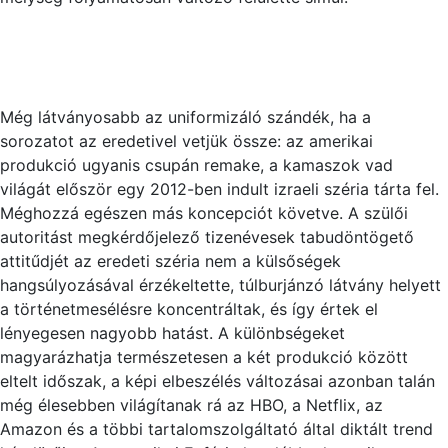
Még látványosabb az uniformizáló szándék, ha a
sorozatot az eredetivel vetjük össze: az amerikai
produkció ugyanis csupán remake, a kamaszok vad
világát először egy 2012-ben indult izraeli széria tárta fel.
Méghozzá egészen más koncepciót követve. A szülői
autoritást megkérdőjelező tizenévesek tabudöntögető
attitűdjét az eredeti széria nem a külsőségek
hangsúlyozásával érzékeltette, túlburjánzó látvány helyett
a történetmesélésre koncentráltak, és így értek el
lényegesen nagyobb hatást. A különbségeket
magyarázhatja természetesen a két produkció között
eltelt időszak, a képi elbeszélés változásai azonban talán
még élesebben világítanak rá az HBO, a Netflix, az
Amazon és a többi tartalomszolgáltató által diktált trend